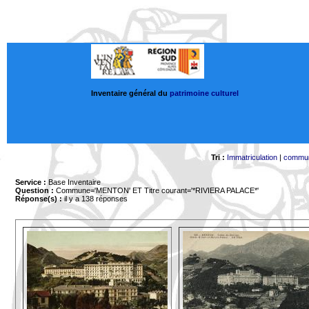
Inventaire général du
patrimoine culturel
Tri :
Immatriculation
|
commu
Service :
Base Inventaire
Question :
Commune='MENTON'
ET Titre courant='*RIVIERA PALACE*'
Réponse(s) :
il y a 138 réponses