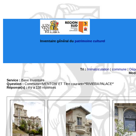
Inventaire général du
patrimoine culturel
Tri :
Immatriculation
|
commune
|
Dép
Mode
Service :
Base Inventaire
Question :
Commune='MENTON'
ET Titre courant='*RIVIERA PALACE*'
Réponse(s) :
il y a 138 réponses