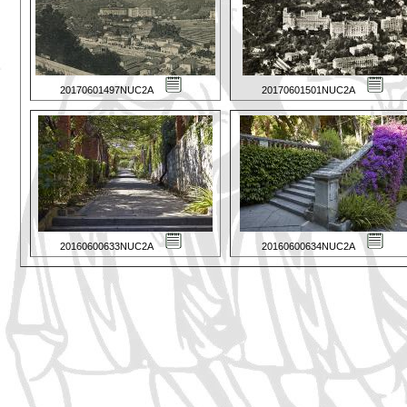
20170601497NUC2A
20170601501NUC2A
20160600633NUC2A
20160600634NUC2A