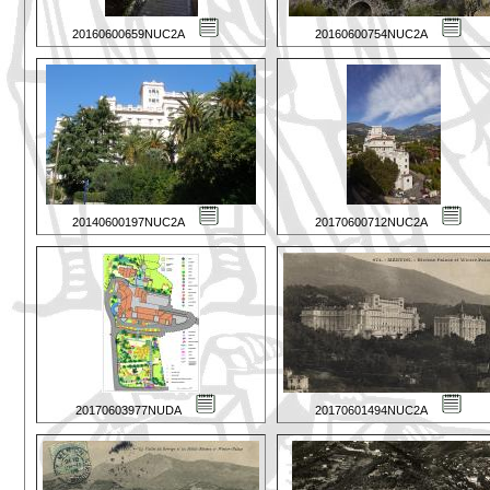
20160600659NUC2A
20160600754NUC2A
20140600197NUC2A
20170600712NUC2A
20170603977NUDA
20170601494NUC2A