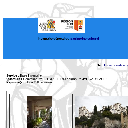
Inventaire général du
patrimoine culturel
Tri :
Immatriculation
|
Service :
Base Inventaire
Question :
Commune='MENTON'
ET Titre courant='*RIVIERA PALACE*'
Réponse(s) :
il y a 138 réponses