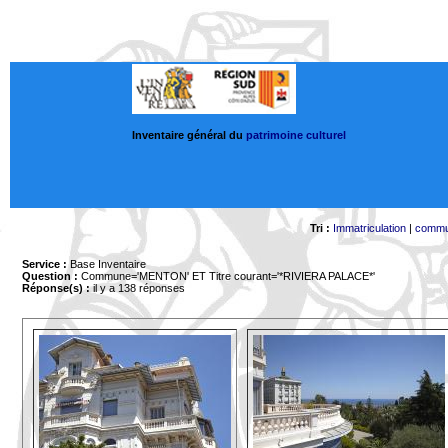
Inventaire général du
patrimoine culturel
Tri :
Immatriculation
|
comm
Service :
Base Inventaire
Question :
Commune='MENTON'
ET Titre courant='*RIVIERA PALACE*'
Réponse(s) :
il y a 138 réponses