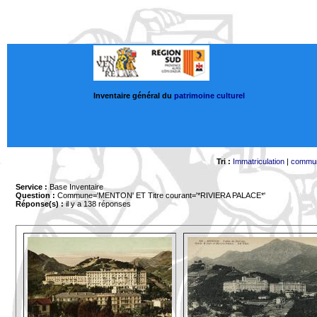
Inventaire général du
patrimoine culturel
Tri :
Immatriculation
|
commu
Service :
Base Inventaire
Question :
Commune='MENTON'
ET Titre courant='*RIVIERA PALACE*'
Réponse(s) :
il y a 138 réponses