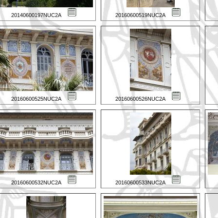
20140600197NUC2A
20160600519NUC2A
20160600525NUC2A
20160600526NUC2A
20160600532NUC2A
20160600533NUC2A