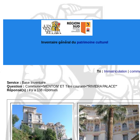
Inventaire général du
patrimoine culturel
Tri :
Immatriculation
|
comm
Service :
Base Inventaire
Question :
Commune='MENTON'
ET Titre courant='*RIVIERA PALACE*'
Réponse(s) :
il y a 138 réponses