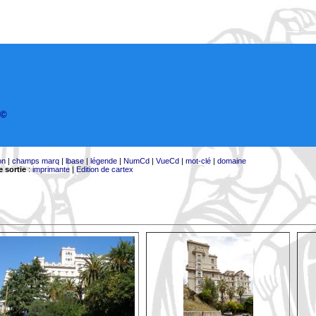
©
on
|
champs marq
|
lbase
|
légende
|
NumCd
|
VueCd
|
mot-clé
|
domaine
 sortie
:
imprimante
|
Edition de cartex