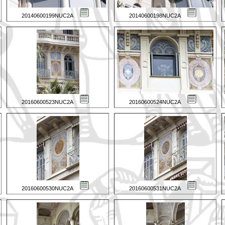
20140600199NUC2A
20140600198NUC2A
20160600523NUC2A
20160600524NUC2A
20160600530NUC2A
20160600531NUC2A