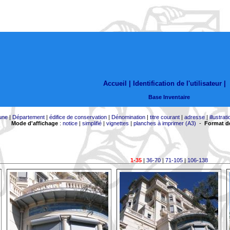
Accueil |
Identification de l'utilisateur
|
Base Inventaire
une
|
Département
|
édifice de conservation
|
Dénomination
|
titre courant
|
adresse
|
illustrati
Mode d'affichage
:
notice
|
simplifié
|
vignettes
|
planches à imprimer (A3)
-
Format de
1-35
|
36-70
|
71-105
|
106-138