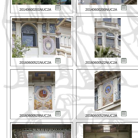
20140600201NUC2A
20140600200NUC2A
20160600521NUC2A
20160600522NUC2A
20160600528NUC2A
20160600529NUC2A