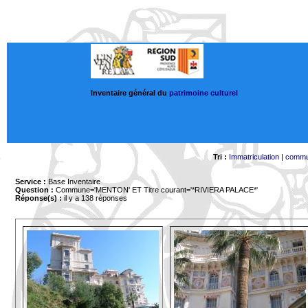
Inventaire général du
patrimoine culturel
Tri :
Immatriculation
|
comm
Service :
Base Inventaire
Question :
Commune='MENTON'
ET Titre courant='*RIVIERA PALACE*'
Réponse(s) :
il y a 138 réponses