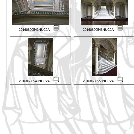
20160600541NUC2A
20160600543NUC2A
20160600549NUC2A
20160600550NUC2A