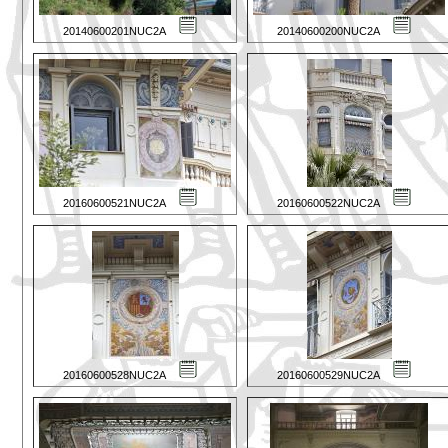
20140600201NUC2A
20140600200NUC2A
20160600521NUC2A
20160600522NUC2A
20160600528NUC2A
20160600529NUC2A