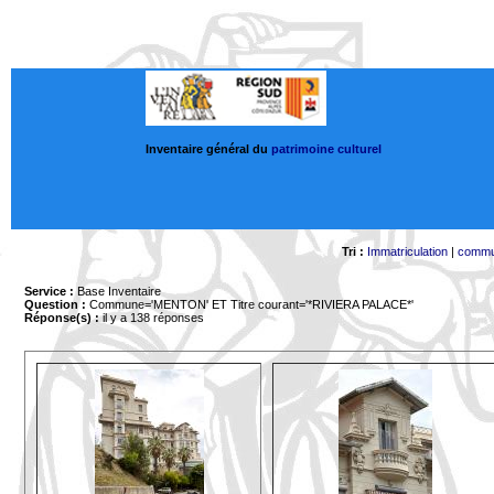
Inventaire général du
patrimoine culturel
Tri :
Immatriculation
|
comm
Service :
Base Inventaire
Question :
Commune='MENTON'
ET Titre courant='*RIVIERA PALACE*'
Réponse(s) :
il y a 138 réponses