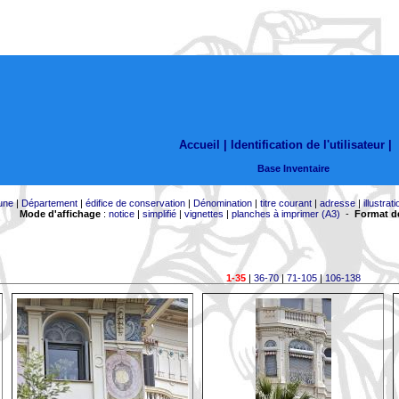
Accueil |
Identification de l'utilisateur
|
Base Inventaire
une
|
Département
|
édifice de conservation
|
Dénomination
|
titre courant
|
adresse
|
illustrati
Mode d'affichage
:
notice
|
simplifié
|
vignettes
|
planches à imprimer (A3)
-
Format de
1-35
|
36-70
|
71-105
|
106-138