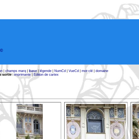
©
on
|
champs marq
|
lbase
|
légende
|
NumCd
|
VueCd
|
mot-clé
|
domaine
 sortie
:
imprimante
|
Edition de cartex