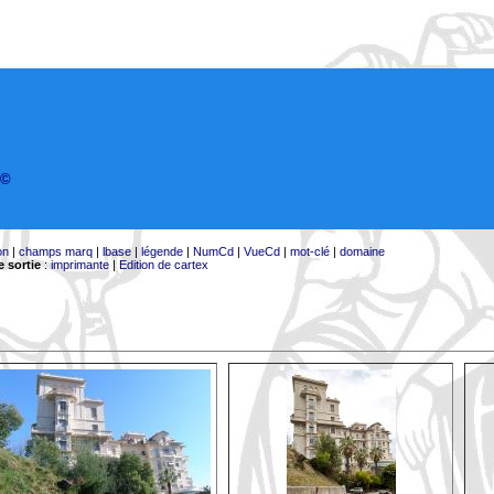
©
on
|
champs marq
|
lbase
|
légende
|
NumCd
|
VueCd
|
mot-clé
|
domaine
 sortie
:
imprimante
|
Edition de cartex