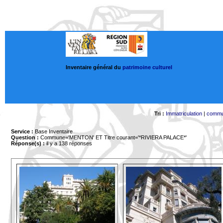
Inventaire général du
patrimoine culturel
Tri :
Immatriculation
|
comm
Service :
Base Inventaire
Question :
Commune='MENTON'
ET Titre courant='*RIVIERA PALACE*'
Réponse(s) :
il y a 138 réponses