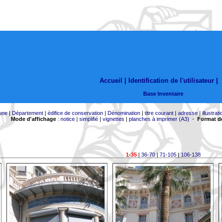
Accueil |
Identification de l'utilisateur
|
Base Inventaire
une
|
Département
|
édifice de conservation
|
Dénomination
|
titre courant
|
adresse
|
illustrati
Mode d'affichage
:
notice
|
simplifié
|
vignettes
|
planches à imprimer (A3)
-
Format de
1-35
|
36-70
|
71-105
|
106-138