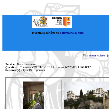
Inventaire général du
patrimoine culturel
Tri :
Immatriculation
|
Service :
Base Inventaire
Question :
Commune='MENTON'
ET Titre courant='*RIVIERA PALACE*'
Réponse(s) :
il y a 138 réponses