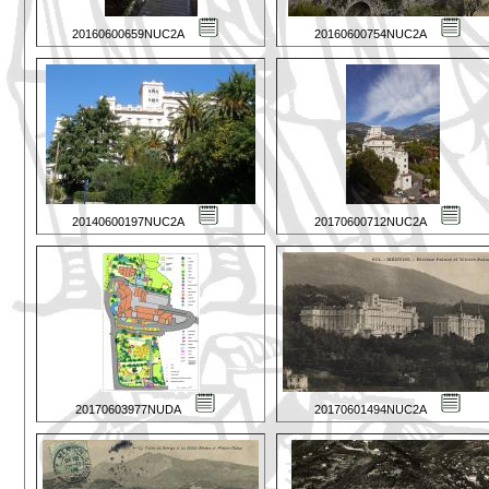
20160600659NUC2A
20160600754NUC2A
20140600197NUC2A
20170600712NUC2A
20170603977NUDA
20170601494NUC2A