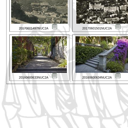
20170601497NUC2A
20170601501NUC2A
20160600633NUC2A
20160600634NUC2A