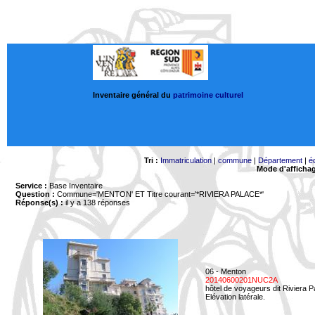
Inventaire général du
patrimoine culturel
Tri :
Immatriculation
|
commune
|
Département
|
é
Mode d'afficha
Service :
Base Inventaire
Question :
Commune='MENTON'
ET Titre courant='*RIVIERA PALACE*'
Réponse(s) :
il y a 138 réponses
06 - Menton
20140600201NUC2A
hôtel de voyageurs dit Riviera 
Elévation latérale.