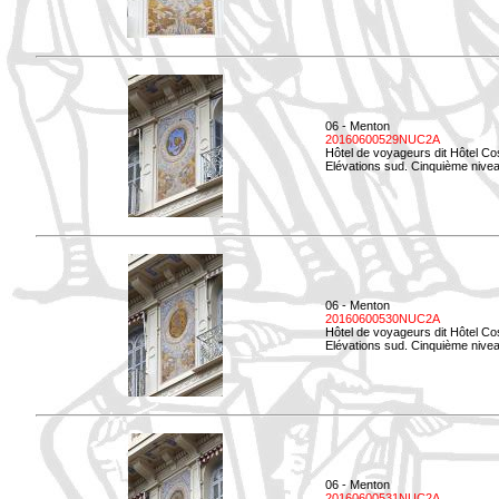
06 - Menton
20160600529NUC2A
Hôtel de voyageurs dit Hôtel Co
Elévations sud. Cinquième nivea
06 - Menton
20160600530NUC2A
Hôtel de voyageurs dit Hôtel Co
Elévations sud. Cinquième nive
06 - Menton
20160600531NUC2A