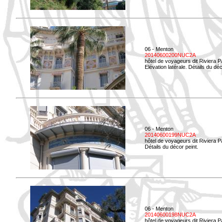
06 - Menton
20140600200NUC2A
hôtel de voyageurs dit Riviera 
Elévation latérale. Détails du déc
06 - Menton
20140600199NUC2A
hôtel de voyageurs dit Riviera 
Détails du décor peint.
06 - Menton
20140600198NUC2A
hôtel de voyageurs dit Riviera 