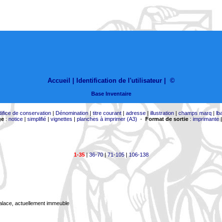
Accueil |
Identification de l'utilisateur
|
©
Base Inventaire
difice de conservation
|
Dénomination
|
titre courant
|
adresse
|
illustration
|
champs marq
|
lb
ge
:
notice
|
simplifié
|
vignettes
|
planches à imprimer (A3)
-
Format de sortie
:
imprimante
1-35
|
36-70
|
71-105
|
106-138
Palace, actuellement immeuble