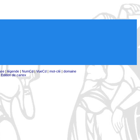
ase
|
légende
|
NumCd
|
VueCd
|
mot-clé
|
domaine
|
Edition de cartex