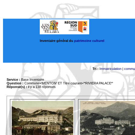
Inventaire général du
patrimoine culturel
Tri :
Immatriculation
|
commu
Service :
Base Inventaire
Question :
Commune='MENTON'
ET Titre courant='*RIVIERA PALACE*'
Réponse(s) :
il y a 138 réponses