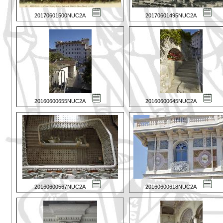
20170601500NUC2A
20170601495NUC2A
20160600655NUC2A
20160600645NUC2A
20160600567NUC2A
20160600618NUC2A