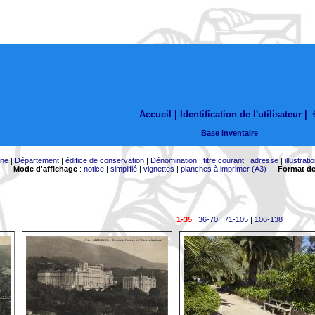
Accueil |
Identification de l'utilisateur
|
Base Inventaire
ne
|
Département
|
édifice de conservation
|
Dénomination
|
titre courant
|
adresse
|
illustrati
Mode d'affichage
:
notice
|
simplifié
|
vignettes
|
planches à imprimer (A3)
-
Format de
1-35
|
36-70
|
71-105
|
106-138