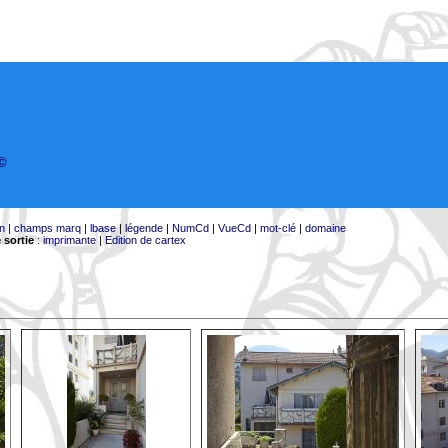
©
on
|
champs marq
|
lbase
|
légende
|
NumCd
|
VueCd
|
mot-clé
|
domaine
 sortie
:
imprimante
|
Edition de cartex