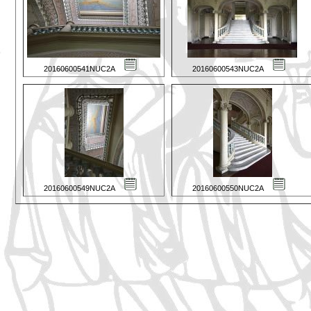
20160600541NUC2A
20160600543NUC2A
20160600549NUC2A
20160600550NUC2A