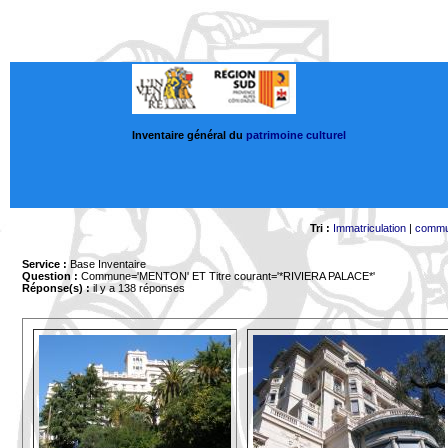
Inventaire général du
patrimoine culturel
Tri :
Immatriculation
|
comm
Service :
Base Inventaire
Question :
Commune='MENTON'
ET Titre courant='*RIVIERA PALACE*'
Réponse(s) :
il y a 138 réponses