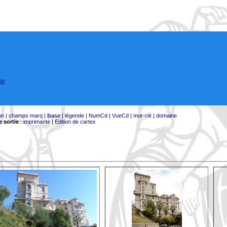
©
on
|
champs marq
|
lbase
|
légende
|
NumCd
|
VueCd
|
mot-clé
|
domaine
 sortie
:
imprimante
|
Edition de cartex