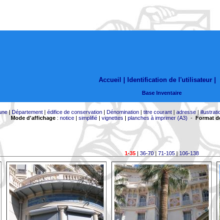
Accueil |
Identification de l'utilisateur
|
Base Inventaire
une
|
Département
|
édifice de conservation
|
Dénomination
|
titre courant
|
adresse
|
illustrati
Mode d'affichage
:
notice
|
simplifié
|
vignettes
|
planches à imprimer (A3)
-
Format de
1-35
|
36-70
|
71-105
|
106-138