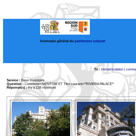
Inventaire général du
patrimoine culturel
Tri :
Immatriculation
|
comm
Service :
Base Inventaire
Question :
Commune='MENTON'
ET Titre courant='*RIVIERA PALACE*'
Réponse(s) :
il y a 138 réponses