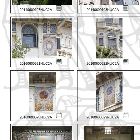
20140600197NUC2A
20140600198NUC2A
20160600521NUC2A
20160600522NUC2A
20160600528NUC2A
20160600529NUC2A