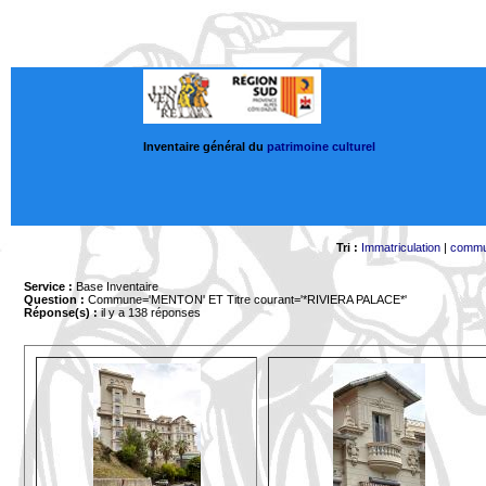
Inventaire général du
patrimoine culturel
Tri :
Immatriculation
|
comm
Service :
Base Inventaire
Question :
Commune='MENTON'
ET Titre courant='*RIVIERA PALACE*'
Réponse(s) :
il y a 138 réponses