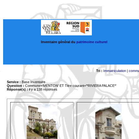
Inventaire général du
patrimoine culturel
Tri :
Immatriculation
|
comm
Service :
Base Inventaire
Question :
Commune='MENTON'
ET Titre courant='*RIVIERA PALACE*'
Réponse(s) :
il y a 138 réponses