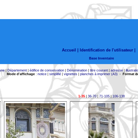
Accueil |
Identification de l'utilisateur
|
Base Inventaire
une
|
Département
|
édifice de conservation
|
Dénomination
|
titre courant
|
adresse
|
illustrati
Mode d'affichage
:
notice
|
simplifié
|
vignettes
|
planches à imprimer (A3)
-
Format de
1-35
|
36-70
|
71-105
|
106-138