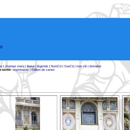
©
on
|
champs marq
|
lbase
|
légende
|
NumCd
|
VueCd
|
mot-clé
|
domaine
 sortie
:
imprimante
|
Edition de cartex