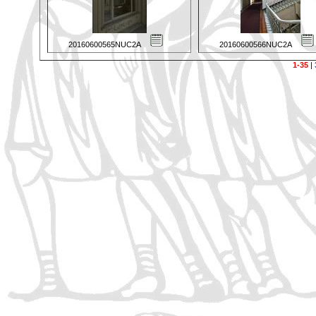
20160600565NUC2A
20160600566NUC2A
1-35
|