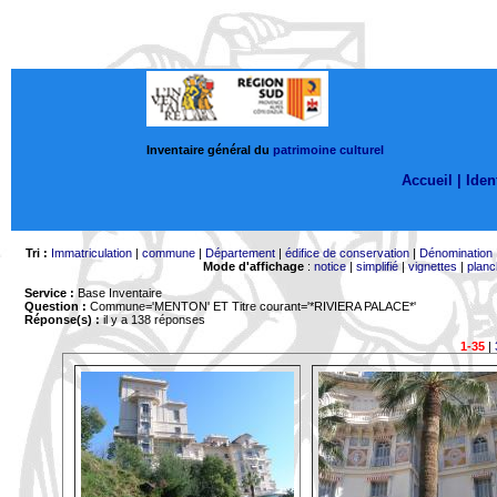
Inventaire général du
patrimoine culturel
Accueil |
Ident
Tri :
Immatriculation
|
commune
|
Département
|
édifice de conservation
|
Dénomination
Mode d'affichage
:
notice
|
simplifié
|
vignettes
|
planc
Service :
Base Inventaire
Question :
Commune='MENTON'
ET Titre courant='*RIVIERA PALACE*'
Réponse(s) :
il y a 138 réponses
1-35
|