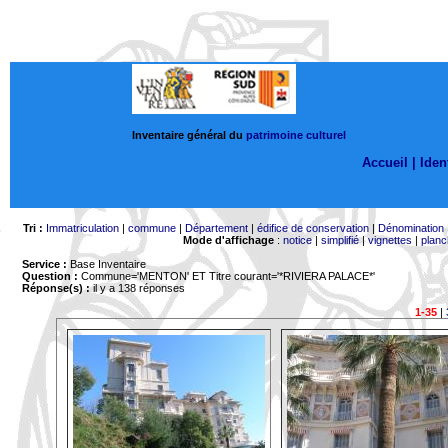
Inventaire général du
patrimoine culturel
Accueil |
Ident
Tri :
Immatriculation
|
commune
|
Département
|
édifice de conservation
|
Dénomination
Mode d'affichage
:
notice
|
simplifié
|
vignettes
|
planc
Service :
Base Inventaire
Question :
Commune='MENTON'
ET Titre courant='*RIVIERA PALACE*'
Réponse(s) :
il y a 138 réponses
1-35
|