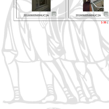
20160600565NUC2A
20160600566NUC2A
1-35
|