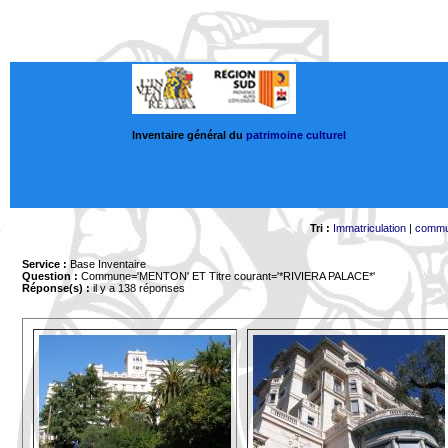
Inventaire général du
patrimoine culturel
Tri :
Immatriculation
|
comm
Service :
Base Inventaire
Question :
Commune='MENTON'
ET Titre courant='*RIVIERA PALACE*'
Réponse(s) :
il y a 138 réponses