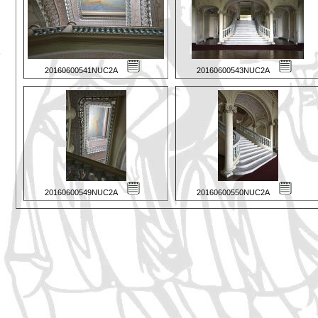
20160600541NUC2A
20160600543NUC2A
20160600549NUC2A
20160600550NUC2A