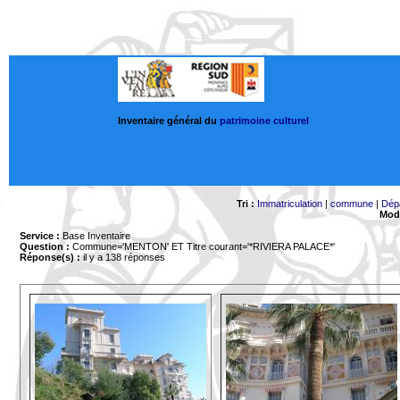
Inventaire général du
patrimoine culturel
Tri :
Immatriculation
|
commune
|
Dép
Mode
Service :
Base Inventaire
Question :
Commune='MENTON'
ET Titre courant='*RIVIERA PALACE*'
Réponse(s) :
il y a 138 réponses