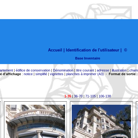
Accueil |
Identification de l'utilisateur
|
©
Base Inventaire
artement
|
édifice de conservation
|
Dénomination
|
titre courant
|
adresse
|
illustration
|
cham
 d'affichage
:
notice
|
simplifié
|
vignettes
|
planches à imprimer (A3)
-
Format de sortie
1-35
|
36-70
|
71-105
|
106-138