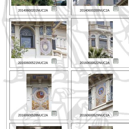
20140600201NUC2A
20140600200NUC2A
20160600521NUC2A
20160600522NUC2A
20160600528NUC2A
20160600529NUC2A