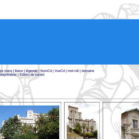
ps marq
|
lbase
|
légende
|
NumCd
|
VueCd
|
mot-clé
|
domaine
:
imprimante
|
Edition de cartex