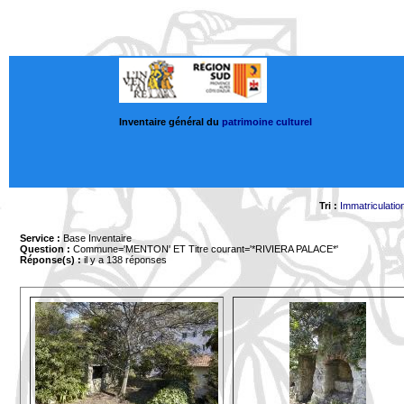
Inventaire général du
patrimoine culturel
Tri :
Immatriculatio
Service :
Base Inventaire
Question :
Commune='MENTON'
ET Titre courant='*RIVIERA PALACE*'
Réponse(s) :
il y a 138 réponses