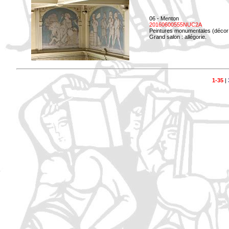
06 - Menton
20160600555NUC2A
Peintures monumentales (décor i
Grand salon : allégorie.
1-35
|