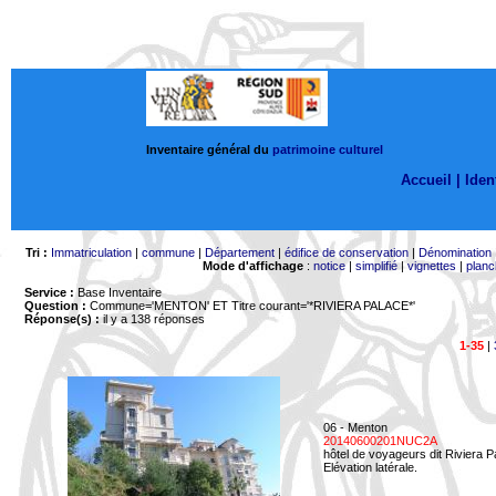
Inventaire général du
patrimoine culturel
Accueil |
Ident
Tri :
Immatriculation
|
commune
|
Département
|
édifice de conservation
|
Dénomination
Mode d'affichage
:
notice
|
simplifié
|
vignettes
|
planc
Service :
Base Inventaire
Question :
Commune='MENTON'
ET Titre courant='*RIVIERA PALACE*'
Réponse(s) :
il y a 138 réponses
1-35
|
06 - Menton
20140600201NUC2A
hôtel de voyageurs dit Riviera 
Elévation latérale.