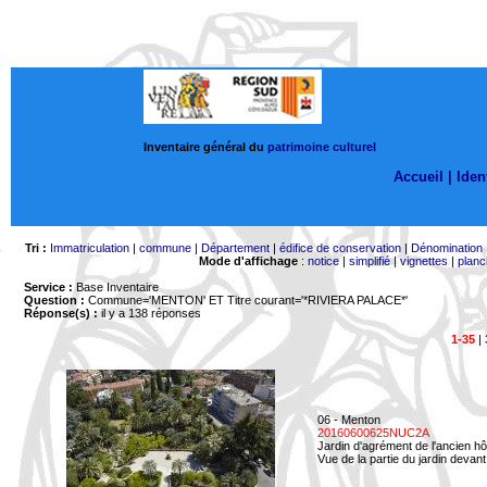
Inventaire général du
patrimoine culturel
Accueil |
Ident
Tri :
Immatriculation
|
commune
|
Département
|
édifice de conservation
|
Dénomination
Mode d'affichage
:
notice
|
simplifié
|
vignettes
|
planc
Service :
Base Inventaire
Question :
Commune='MENTON'
ET Titre courant='*RIVIERA PALACE*'
Réponse(s) :
il y a 138 réponses
1-35
|
06 - Menton
20160600625NUC2A
Jardin d'agrément de l'ancien hô
Vue de la partie du jardin devant 