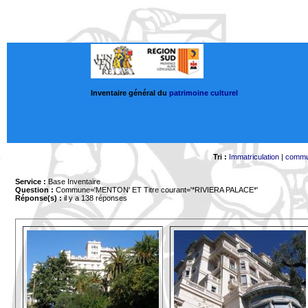
Inventaire général du
patrimoine culturel
Tri :
Immatriculation
|
comm
Service :
Base Inventaire
Question :
Commune='MENTON'
ET Titre courant='*RIVIERA PALACE*'
Réponse(s) :
il y a 138 réponses