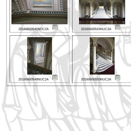
20160600541NUC2A
20160600543NUC2A
20160600549NUC2A
20160600550NUC2A