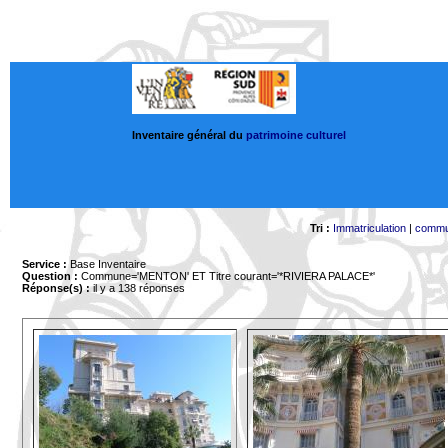
Inventaire général du
patrimoine culturel
Tri :
Immatriculation
|
comm
Service :
Base Inventaire
Question :
Commune='MENTON'
ET Titre courant='*RIVIERA PALACE*'
Réponse(s) :
il y a 138 réponses