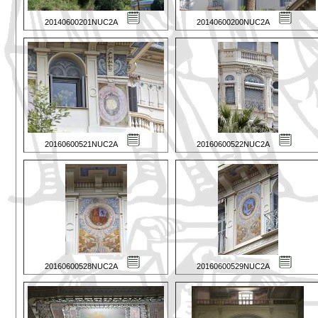
20140600201NUC2A
20140600200NUC2A
20160600521NUC2A
20160600522NUC2A
20160600528NUC2A
20160600529NUC2A