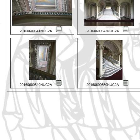
20160600541NUC2A
20160600543NUC2A
20160600549NUC2A
20160600550NUC2A