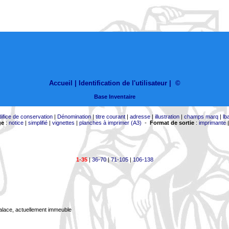
Accueil |
Identification de l'utilisateur
|
©
Base Inventaire
difice de conservation
|
Dénomination
|
titre courant
|
adresse
|
illustration
|
champs marq
|
lb
ge
:
notice
|
simplifié
|
vignettes
|
planches à imprimer (A3)
-
Format de sortie
:
imprimante
1-35
|
36-70
|
71-105
|
106-138
Palace, actuellement immeuble