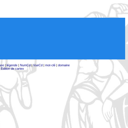
ase
|
légende
|
NumCd
|
VueCd
|
mot-clé
|
domaine
|
Edition de cartex