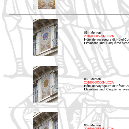
06 - Menton
20160600529NUC2A
Hôtel de voyageurs dit Hôtel Co
Elévations sud. Cinquième nivea
06 - Menton
20160600530NUC2A
Hôtel de voyageurs dit Hôtel Co
Elévations sud. Cinquième nive
06 - Menton
20160600531NUC2A