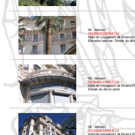
06 - Menton
20140600200NUC2A
hôtel de voyageurs dit Riviera 
Elévation latérale. Détails du déc
06 - Menton
20140600199NUC2A
hôtel de voyageurs dit Riviera 
Détails du décor peint.
06 - Menton
20140600198NUC2A
hôtel de voyageurs dit Riviera 