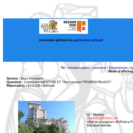
Inventaire général du
patrimoine culturel
Tri :
Immatriculation
|
commune
|
Département
|
é
Mode d'afficha
Service :
Base Inventaire
Question :
Commune='MENTON'
ET Titre courant='*RIVIERA PALACE*'
Réponse(s) :
il y a 138 réponses
06 - Menton
20140600201NUC2A
hôtel de voyageurs dit Riviera 
Elévation latérale.