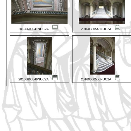
20160600541NUC2A
20160600543NUC2A
20160600549NUC2A
20160600550NUC2A