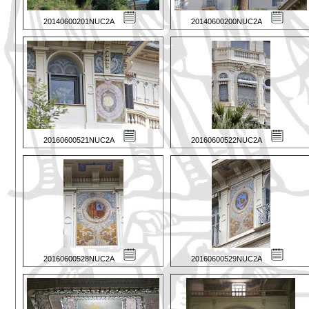
20140600201NUC2A
20140600200NUC2A
20160600521NUC2A
20160600522NUC2A
20160600528NUC2A
20160600529NUC2A