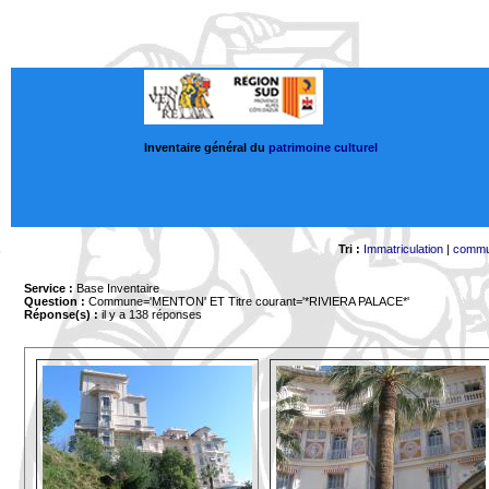
Inventaire général du
patrimoine culturel
Tri :
Immatriculation
|
comm
Service :
Base Inventaire
Question :
Commune='MENTON'
ET Titre courant='*RIVIERA PALACE*'
Réponse(s) :
il y a 138 réponses