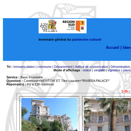
Inventaire général du
patrimoine culturel
Accueil |
Ident
Tri :
Immatriculation
|
commune
|
Département
|
édifice de conservation
|
Dénomination
Mode d'affichage
:
notice
|
simplifié
|
vignettes
|
planc
Service :
Base Inventaire
Question :
Commune='MENTON'
ET Titre courant='*RIVIERA PALACE*'
Réponse(s) :
il y a 138 réponses
1-35
|