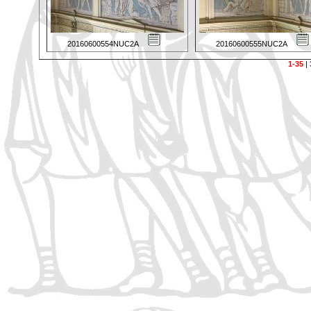
20160600554NUC2A
20160600555NUC2A
1-35
|