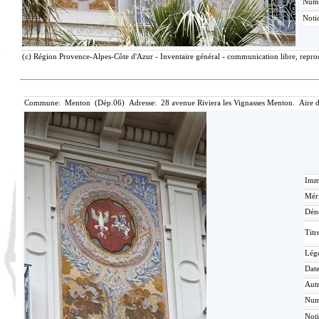
Num
Noti
(c) Région Provence-Alpes-Côte d'Azur - Inventaire général - communication libre, reprod
Commune: Menton (Dép.06) Adresse: 28 avenue Riviera les Vignasses Menton. Aire 
Imma
Méri
Dén
Titr
Lég
Date
Aut
Nu
Not