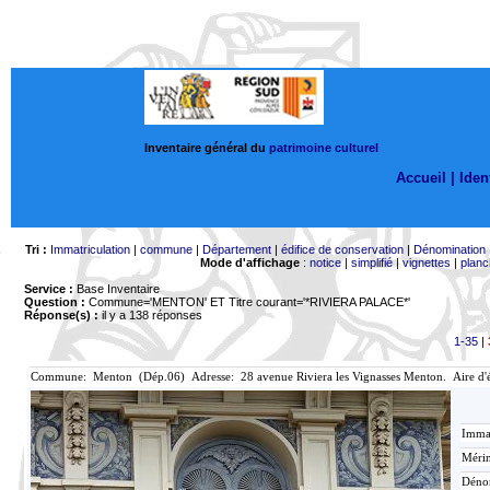
Inventaire général du
patrimoine culturel
Accueil |
Ident
Tri :
Immatriculation
|
commune
|
Département
|
édifice de conservation
|
Dénomination
Mode d'affichage
:
notice
|
simplifié
|
vignettes
|
planc
Service :
Base Inventaire
Question :
Commune='MENTON'
ET Titre courant='*RIVIERA PALACE*'
Réponse(s) :
il y a 138 réponses
1-35
|
Commune: Menton (Dép.06) Adresse: 28 avenue Riviera les Vignasses Menton. Aire d'
Immat
Mérim
Déno