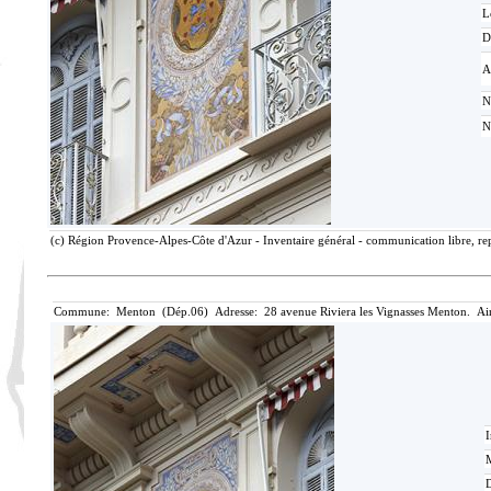
L
D
A
N
N
(c) Région Provence-Alpes-Côte d'Azur - Inventaire général - communication libre, rep
Commune: Menton (Dép.06) Adresse: 28 avenue Riviera les Vignasses Menton. Ai
I
M