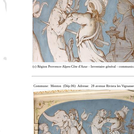
(c) Région Provence-Alpes-Côte d'Azur - Inventaire général - communicat
Commune: Menton (Dép.06) Adresse: 28 avenue Riviera les Vignasse