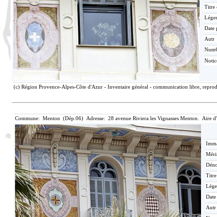
Titre
Lége
Date 
Autr
Num
Noti
(c) Région Provence-Alpes-Côte d'Azur - Inventaire général - communication libre, reprodu
Commune: Menton (Dép.06) Adresse: 28 avenue Riviera les Vignasses Menton. Aire d
Imma
Méri
Déno
Titr
Lége
Date
Autr