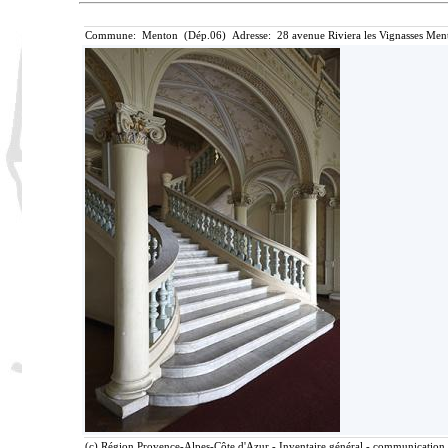
Commune: Menton (Dép.06) Adresse: 28 avenue Riviera les Vignasses Ment
(c) Région Provence-Alpes-Côte d'Azur - Inventaire général - communication l