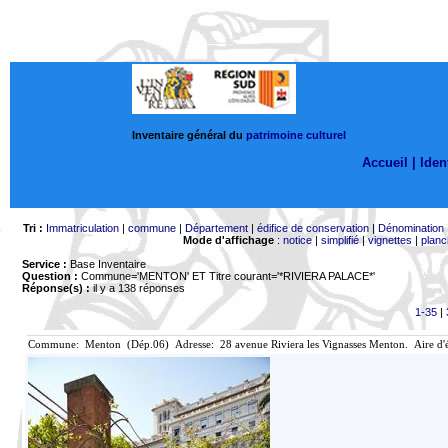
Inventaire général du
patrimoine culturel
Accueil |
Ident
Tri :
Immatriculation
|
commune
|
Département
|
édifice de conservation
|
Dénomination
Mode d'affichage
:
notice
|
simplifié
|
vignettes
|
planc
Service :
Base Inventaire
Question :
Commune='MENTON'
ET Titre courant='*RIVIERA PALACE*'
Réponse(s) :
il y a 138 réponses
1-35
|
Commune: Menton (Dép.06) Adresse: 28 avenue Riviera les Vignasses Menton. Aire d'