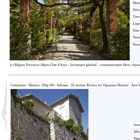
Méri
Déno
Titr
Lége
Date
Num
Noti
(c) Région Provence-Alpes-Côte d'Azur - Inventaire général - communication libre, reprod
Commune: Menton (Dép.06) Adresse: 28 avenue Riviera les Vignasses Menton. Aire 
Imma
Méri
Dén