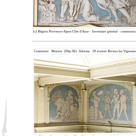
(c) Région Provence-Alpes-Côte d'Azur - Inventaire général - communicat
Commune: Menton (Dép.06) Adresse: 28 avenue Riviera les Vignasse