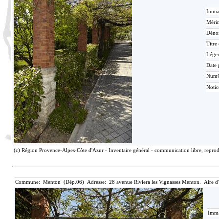
Immat
Mérim
Déno
Titre
Lége
Date 
Num
Noti
(c) Région Provence-Alpes-Côte d'Azur - Inventaire général - communication libre, reprodu
Commune: Menton (Dép.06) Adresse: 28 avenue Riviera les Vignasses Menton. Aire d
Imma