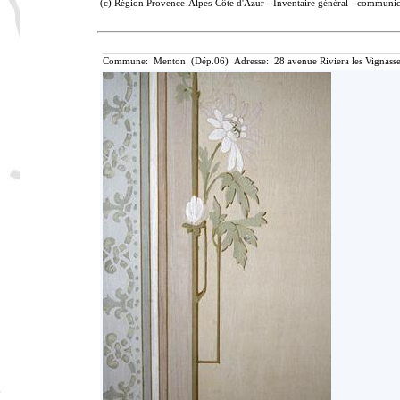
(c) Région Provence-Alpes-Côte d'Azur - Inventaire général - communicat
Commune: Menton (Dép.06) Adresse: 28 avenue Riviera les Vignasse