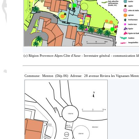
(c) Région Provence-Alpes-Côte d'Azur - Inventaire général - communication lib
Commune: Menton (Dép.06) Adresse: 28 avenue Riviera les Vignasses Mento