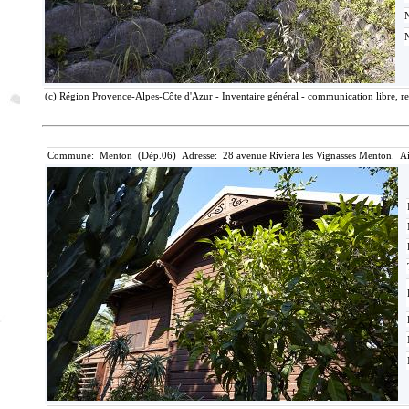
(c) Région Provence-Alpes-Côte d'Azur - Inventaire général - communication libre, re
Commune: Menton (Dép.06) Adresse: 28 avenue Riviera les Vignasses Menton. Ai