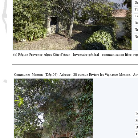
Dé
Ti
L
Da
N
No
(c) Région Provence-Alpes-Côte d'Azur - Inventaire général - communication libre, rep
Commune: Menton (Dép.06) Adresse: 28 avenue Riviera les Vignasses Menton. Air
I
M
D
T