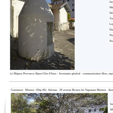
Im
Mé
Dé
Tit
Lé
Da
N
No
(c) Région Provence-Alpes-Côte d'Azur - Inventaire général - communication libre, repr
Commune: Menton (Dép.06) Adresse: 28 avenue Riviera les Vignasses Menton. Aire
Im
Mé