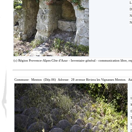
L
D
N
N
(c) Région Provence-Alpes-Côte d'Azur - Inventaire général - communication libre, rep
Commune: Menton (Dép.06) Adresse: 28 avenue Riviera les Vignasses Menton. Ai
I
M
T
D