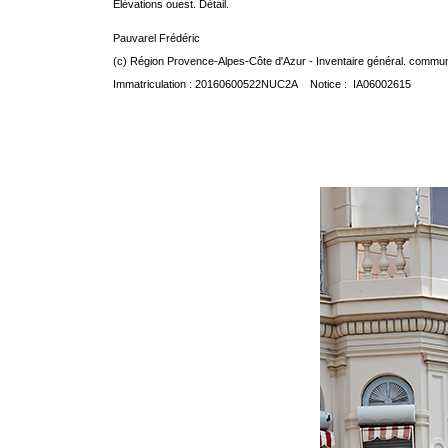
Elévations ouest. Détail.
Pauvarel Frédéric
(c) Région Provence-Alpes-Côte d'Azur - Inventaire général. communic
Immatriculation : 20160600522NUC2A Notice : IA06002615