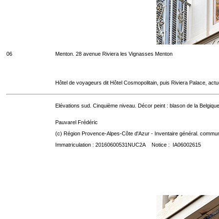
06
Menton. 28 avenue Riviera les Vignasses Menton
Hôtel de voyageurs dit Hôtel Cosmopolitain, puis Riviera Palace, act
Elévations sud. Cinquième niveau. Décor peint : blason de la Belgique
Pauvarel Frédéric
(c) Région Provence-Alpes-Côte d'Azur - Inventaire général. communic
Immatriculation : 20160600531NUC2A Notice : IA06002615