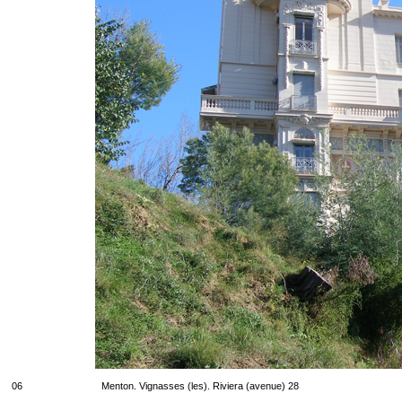
06
Menton. Vignasses (les). Riviera (avenue) 28