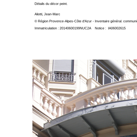
Détails du décor peint.
Aliotti, Jean-Marc
© Région Provence-Alpes-Côte d'Azur - Inventaire général. communica
Immatriculation : 20140600199NUC2A Notice : IA06002615