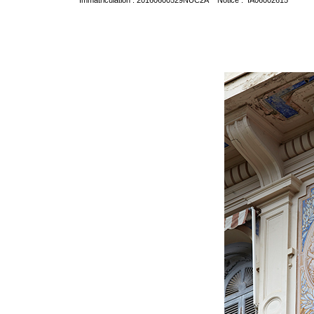
Immatriculation : 20160600529NUC2A Notice : IA06002615