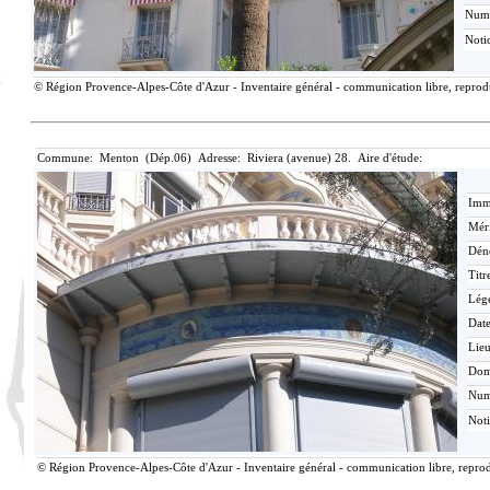
Num
Noti
© Région Provence-Alpes-Côte d'Azur - Inventaire général - communication libre, reproduc
Commune: Menton (Dép.06) Adresse: Riviera (avenue) 28. Aire d'étude:
Imma
Méri
Dén
Titr
Lég
Date
Lieu
Dom
Nu
Not
© Région Provence-Alpes-Côte d'Azur - Inventaire général - communication libre, reprodu