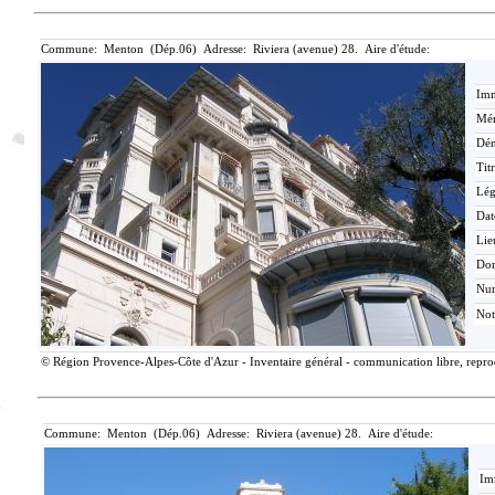
Commune: Menton (Dép.06) Adresse: Riviera (avenue) 28. Aire d'étude:
Imm
Mér
Dén
Tit
Lé
Dat
Lie
Do
Nu
Not
© Région Provence-Alpes-Côte d'Azur - Inventaire général - communication libre, reprodu
Commune: Menton (Dép.06) Adresse: Riviera (avenue) 28. Aire d'étude:
Im