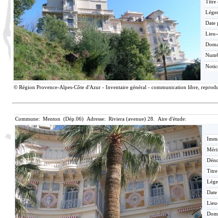
Titre
Lége
Date 
Lieu-
Doma
Num
Noti
© Région Provence-Alpes-Côte d'Azur - Inventaire général - communication libre, reproduc
Commune: Menton (Dép.06) Adresse: Riviera (avenue) 28. Aire d'étude:
Imma
Méri
Déno
Titr
Lége
Date
Lieu
Dom