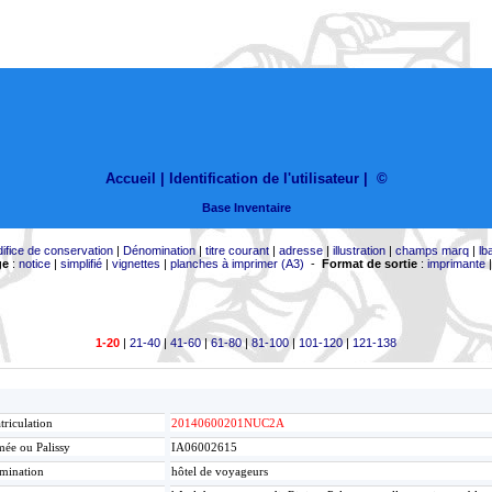
Accueil |
Identification de l'utilisateur
|
©
Base Inventaire
difice de conservation
|
Dénomination
|
titre courant
|
adresse
|
illustration
|
champs marq
|
lb
ge
:
notice
|
simplifié
|
vignettes
|
planches à imprimer (A3)
-
Format de sortie
:
imprimante
1-20
|
21-40
|
41-60
|
61-80
|
81-100
|
101-120
|
121-138
riculation
20140600201NUC2A
ée ou Palissy
IA06002615
mination
hôtel de voyageurs