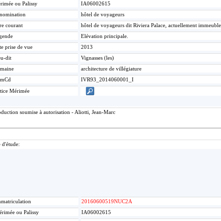
rimée ou Palissy
IA06002615
nomination
hôtel de voyageurs
re courant
hôtel de voyageurs dit Riviera Palace, actuellement immeuble
gende
Elévation principale.
te prise de vue
2013
u-dit
Vignasses (les)
maine
architecture de villégiature
umCd
IVR93_2014060001_I
tice Mérimée
uction soumise à autorisation - Aliotti, Jean-Marc
 d'étude:
matriculation
20160600519NUC2A
rimée ou Palissy
IA06002615