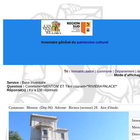
Inventaire général du
patrimoine culturel
Tri :
Immatriculation
|
commune
|
Département
|
é
Mode d'afficha
Service :
Base Inventaire
Question :
Commune='MENTON'
ET Titre courant='*RIVIERA PALACE*'
Réponse(s) :
il y a 138 réponses
Commune: Menton (Dép.06) Adresse: Riviera (avenue) 28. Aire d'étude:
Immat
Mérim
Déno