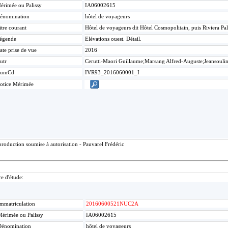
érimée ou Palissy
IA06002615
énomination
hôtel de voyageurs
itre courant
Hôtel de voyageurs dit Hôtel Cosmopolitain, puis Riviera Pa
égende
Elévations ouest. Détail.
ate prise de vue
2016
utr
Cerutti-Maori Guillaume;Marsang Alfred-Auguste;Jeansouli
umCd
IVR93_2016060001_I
otice Mérimée
roduction soumise à autorisation - Pauvarel Frédéric
re d'étude:
mmatriculation
20160600521NUC2A
érimée ou Palissy
IA06002615
Dénomination
hôtel de voyageurs