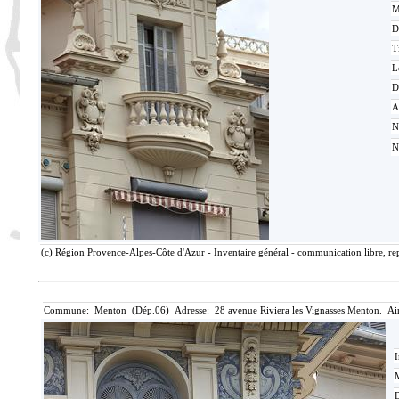
M
D
T
L
D
A
N
N
(c) Région Provence-Alpes-Côte d'Azur - Inventaire général - communication libre, rep
Commune: Menton (Dép.06) Adresse: 28 avenue Riviera les Vignasses Menton. Ai
I
M