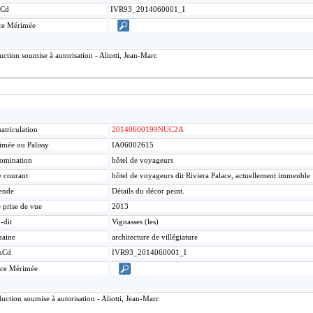
Cd
IVR93_2014060001_I
ce Mérimée
tion soumise à autorisation - Aliotti, Jean-Marc
triculation
20140600199NUC2A
mée ou Palissy
IA06002615
omination
hôtel de voyageurs
e courant
hôtel de voyageurs dit Riviera Palace, actuellement immeuble
ende
Détails du décor peint.
 prise de vue
2013
-dit
Vignasses (les)
aine
architecture de villégiature
mCd
IVR93_2014060001_I
ice Mérimée
ction soumise à autorisation - Aliotti, Jean-Marc