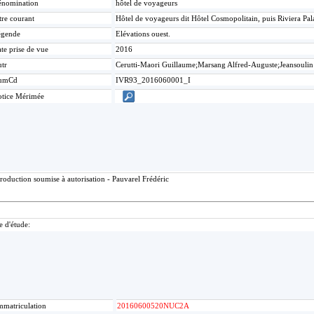
nomination
hôtel de voyageurs
tre courant
Hôtel de voyageurs dit Hôtel Cosmopolitain, puis Riviera Pa
égende
Elévations ouest.
te prise de vue
2016
tr
Cerutti-Maori Guillaume;Marsang Alfred-Auguste;Jeansoulin
umCd
IVR93_2016060001_I
tice Mérimée
roduction soumise à autorisation - Pauvarel Frédéric
e d'étude:
mmatriculation
20160600520NUC2A