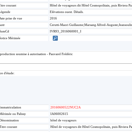
itre courant
Hôtel de voyageurs dit Hôtel Cosmopolitain, puis Riviera P
Légende
Elévations ouest. Détails.
ate prise de vue
2016
Autr
Cerutti-Maori Guillaume;Marsang Alfred-Auguste;Jeansouli
NumCd
IVR93_2016060001_I
Notice Mérimée
production soumise à autorisation - Pauvarel Frédéric
re d'étude:
Immatriculation
20160600522NUC2A
Mérimée ou Palissy
IA06002615
Dénomination
hôtel de voyageurs
Titre courant
Hôtel de voyageurs dit Hôtel Cosmopolitain, puis Riviera P