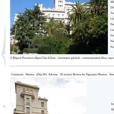
Mé
Dé
Tit
Lé
Da
Lie
Do
N
No
© Région Provence-Alpes-Côte d'Azur - Inventaire général - communication libre, reprod
Commune: Menton (Dép.06) Adresse: 28 avenue Riviera les Vignasses Menton. Aire
Im
Mé