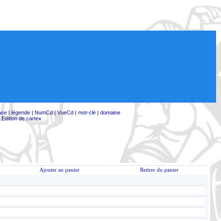
ase
|
légende
|
NumCd
|
VueCd
|
mot-clé
|
domaine
|
Edition de cartex
Ajouter au panier
Retirer du panier