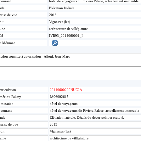
 courant
hôtel de voyageurs dit Riviera Palace, actuellement immeuble
nde
Elévation latérale.
prise de vue
2013
dit
Vignasses (les)
ine
architecture de villégiature
Cd
IVR93_2014060001_I
ce Mérimée
tion soumise à autorisation - Aliotti, Jean-Marc
triculation
20140600200NUC2A
mée ou Palissy
IA06002615
mination
hôtel de voyageurs
e courant
hôtel de voyageurs dit Riviera Palace, actuellement immeuble
nde
Elévation latérale. Détails du décor peint et sculpté.
 prise de vue
2013
-dit
Vignasses (les)
aine
architecture de villégiature