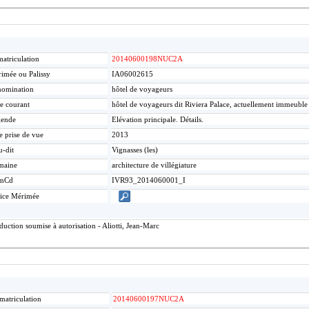
atriculation
20140600198NUC2A
imée ou Palissy
IA06002615
omination
hôtel de voyageurs
re courant
hôtel de voyageurs dit Riviera Palace, actuellement immeuble
gende
Elévation principale. Détails.
e prise de vue
2013
u-dit
Vignasses (les)
maine
architecture de villégiature
mCd
IVR93_2014060001_I
ice Mérimée
ction soumise à autorisation - Aliotti, Jean-Marc
matriculation
20140600197NUC2A