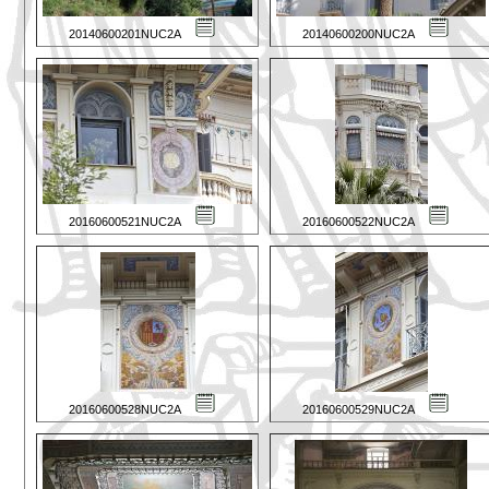
20140600201NUC2A
20140600200NUC2A
20160600521NUC2A
20160600522NUC2A
20160600528NUC2A
20160600529NUC2A