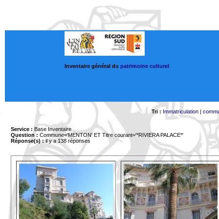
Inventaire général du
patrimoine culturel
Tri :
Immatriculation
|
comm
Service :
Base Inventaire
Question :
Commune='MENTON'
ET Titre courant='*RIVIERA PALACE*'
Réponse(s) :
il y a 138 réponses