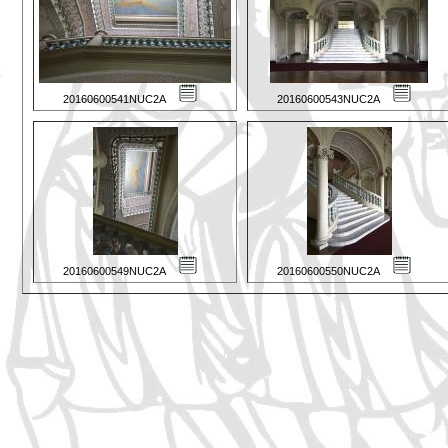
20160600541NUC2A
20160600543NUC2A
20160600549NUC2A
20160600550NUC2A