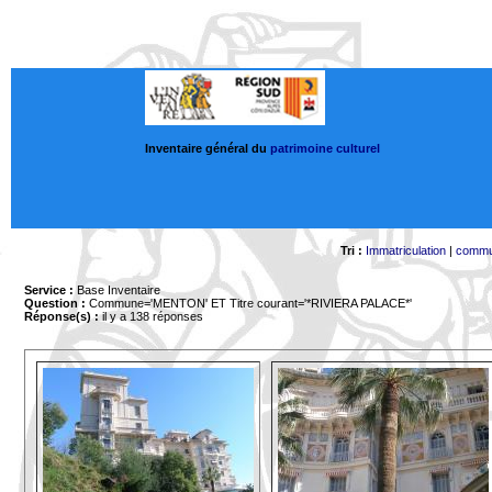
Inventaire général du
patrimoine culturel
Tri :
Immatriculation
|
comm
Service :
Base Inventaire
Question :
Commune='MENTON'
ET Titre courant='*RIVIERA PALACE*'
Réponse(s) :
il y a 138 réponses