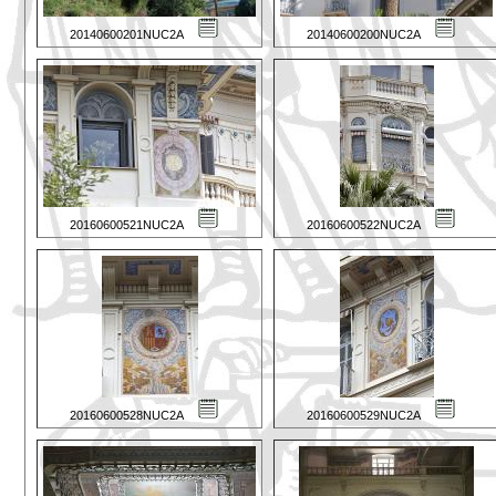
20140600201NUC2A
20140600200NUC2A
20160600521NUC2A
20160600522NUC2A
20160600528NUC2A
20160600529NUC2A