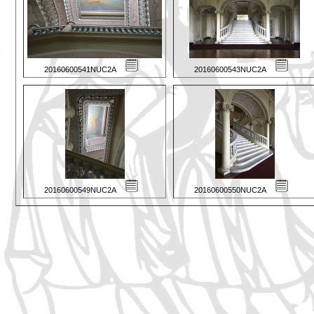
20160600541NUC2A
20160600543NUC2A
20160600549NUC2A
20160600550NUC2A