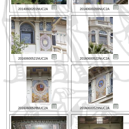
20140600201NUC2A
20140600200NUC2A
20160600521NUC2A
20160600522NUC2A
20160600528NUC2A
20160600529NUC2A