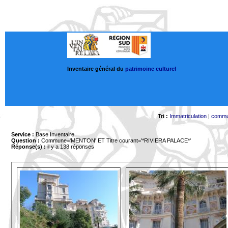
Inventaire général du
patrimoine culturel
Tri :
Immatriculation
|
comm
Service :
Base Inventaire
Question :
Commune='MENTON'
ET Titre courant='*RIVIERA PALACE*'
Réponse(s) :
il y a 138 réponses