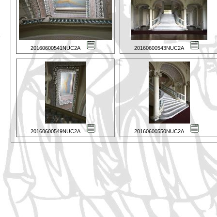
20160600541NUC2A
20160600543NUC2A
20160600549NUC2A
20160600550NUC2A