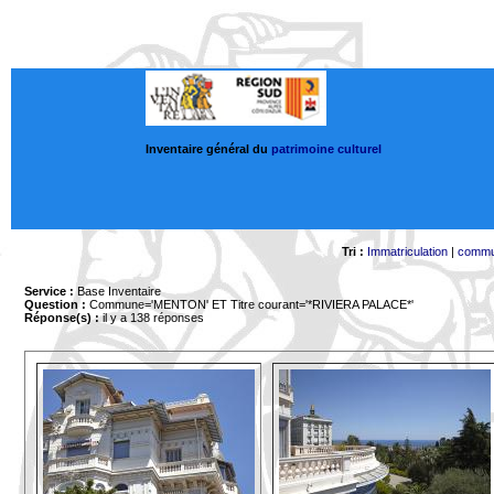
Inventaire général du
patrimoine culturel
Tri :
Immatriculation
|
comm
Service :
Base Inventaire
Question :
Commune='MENTON'
ET Titre courant='*RIVIERA PALACE*'
Réponse(s) :
il y a 138 réponses