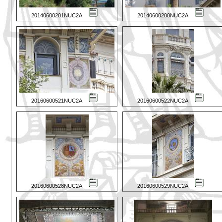
20140600201NUC2A
20140600200NUC2A
20160600521NUC2A
20160600522NUC2A
20160600528NUC2A
20160600529NUC2A