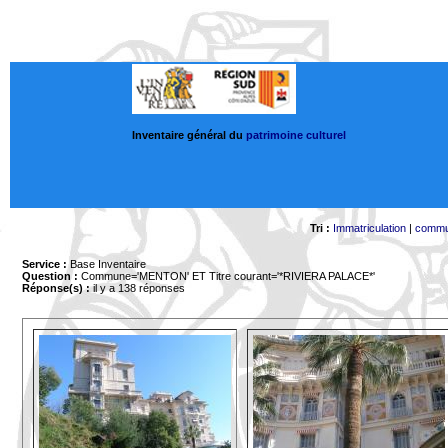
Inventaire général du
patrimoine culturel
Tri :
Immatriculation
|
comm
Service :
Base Inventaire
Question :
Commune='MENTON'
ET Titre courant='*RIVIERA PALACE*'
Réponse(s) :
il y a 138 réponses