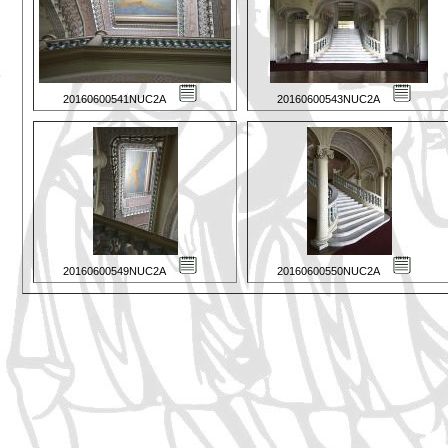
20160600541NUC2A
20160600543NUC2A
20160600549NUC2A
20160600550NUC2A