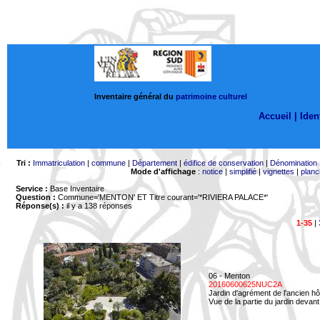
Inventaire général du
patrimoine culturel
Accueil |
Ident
Tri :
Immatriculation
|
commune
|
Département
|
édifice de conservation
|
Dénomination
Mode d'affichage
:
notice
|
simplifié
|
vignettes
|
planc
Service :
Base Inventaire
Question :
Commune='MENTON'
ET Titre courant='*RIVIERA PALACE*'
Réponse(s) :
il y a 138 réponses
1-35
|
06 - Menton
20160600625NUC2A
Jardin d'agrément de l'ancien hô
Vue de la partie du jardin devant 