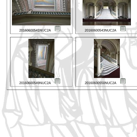
20160600541NUC2A
20160600543NUC2A
20160600549NUC2A
20160600550NUC2A