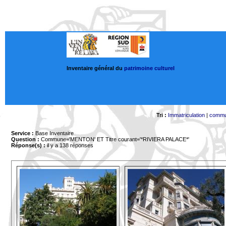
Inventaire général du
patrimoine culturel
Tri :
Immatriculation
|
comm
Service :
Base Inventaire
Question :
Commune='MENTON'
ET Titre courant='*RIVIERA PALACE*'
Réponse(s) :
il y a 138 réponses