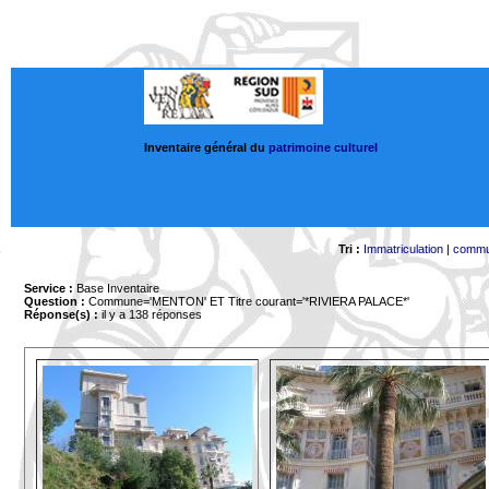
Inventaire général du
patrimoine culturel
Tri :
Immatriculation
|
comm
Service :
Base Inventaire
Question :
Commune='MENTON'
ET Titre courant='*RIVIERA PALACE*'
Réponse(s) :
il y a 138 réponses