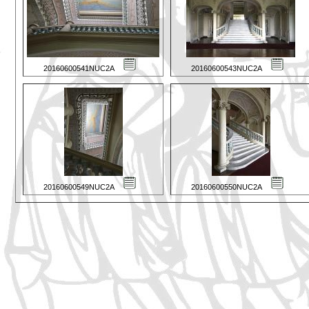
20160600541NUC2A
20160600543NUC2A
20160600549NUC2A
20160600550NUC2A