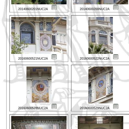
20140600201NUC2A
20140600200NUC2A
20160600521NUC2A
20160600522NUC2A
20160600528NUC2A
20160600529NUC2A