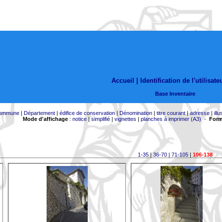
Accueil |
Identification de l'utilisate
Base Inventaire
ommune
|
Département
|
édifice de conservation
|
Dénomination
|
titre courant
|
adresse
|
illu
Mode d'affichage
:
notice
|
simplifié
|
vignettes
|
planches à imprimer (A3)
-
Form
1-35
|
36-70
|
71-105
|
106-138