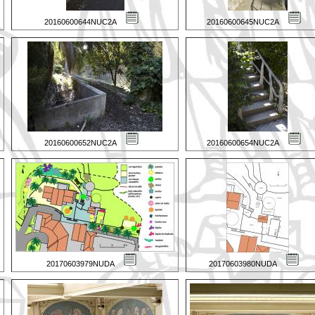
20160600644NUC2A
20160600645NUC2A
20160600652NUC2A
20160600654NUC2A
20170603979NUDA
20170603980NUDA