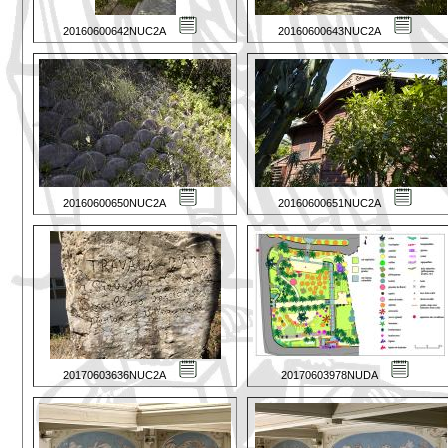
20160600642NUC2A
20160600643NUC2A
20160600650NUC2A
20160600651NUC2A
20170603636NUC2A
20170603978NUDA