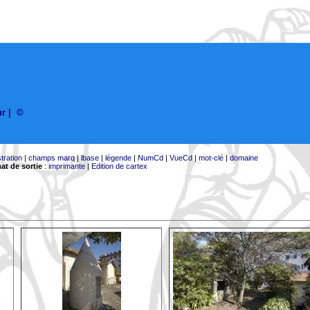
ur
|
©
stration
|
champs marq
|
lbase
|
légende
|
NumCd
|
VueCd
|
mot-clé
|
domaine
at de sortie
:
imprimante
|
Edition de cartex