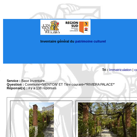
Inventaire général du
patrimoine culturel
Tri :
Immatriculation
|
c
Service :
Base Inventaire
Question :
Commune='MENTON'
ET Titre courant='*RIVIERA PALACE*'
Réponse(s) :
il y a 138 réponses