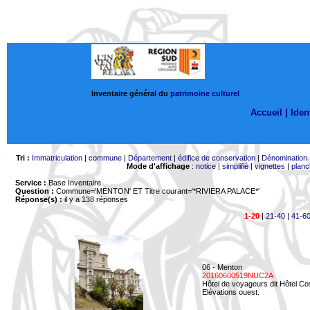
Inventaire général du
patrimoine culturel
Accueil |
Ident
Tri :
Immatriculation
|
commune
|
Département
|
édifice de conservation
|
Dénomination
Mode d'affichage
:
notice
|
simplifié
|
vignettes
|
planc
Service :
Base Inventaire
Question :
Commune='MENTON'
ET Titre courant='*RIVIERA PALACE*'
Réponse(s) :
il y a 138 réponses
1-20
|
21-40
|
41-6
06 - Menton
20160600519NUC2A
Hôtel de voyageurs dit Hôtel Co
Elévations ouest.