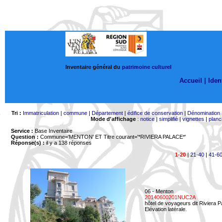
Inventaire général du
patrimoine culturel
Accueil |
Ident
Tri :
Immatriculation
|
commune
|
Département
|
édifice de conservation
|
Dénomination
Mode d'affichage
:
notice
|
simplifié
|
vignettes
|
planc
Service :
Base Inventaire
Question :
Commune='MENTON'
ET Titre courant='*RIVIERA PALACE*'
Réponse(s) :
il y a 138 réponses
1-20
|
21-40
|
41-6
06 - Menton
20140600201NUC2A
hôtel de voyageurs dit Riviera 
Elévation latérale.