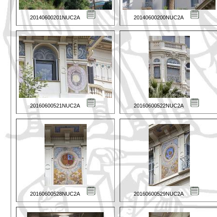
20140600201NUC2A
20140600200NUC2A
20160600521NUC2A
20160600522NUC2A
20160600528NUC2A
20160600529NUC2A