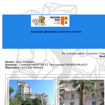
Inventaire général du
patrimoine culturel
Tri :
Immatriculation
|
commune
|
Dép
Mode
Service :
Base Inventaire
Question :
Commune='MENTON'
ET Titre courant='*RIVIERA PALACE*'
Réponse(s) :
il y a 138 réponses