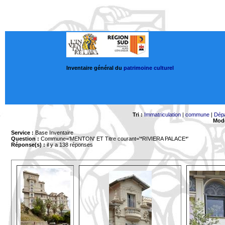
Inventaire général du
patrimoine culturel
Tri :
Immatriculation
|
commune
|
Dép
Mode
Service :
Base Inventaire
Question :
Commune='MENTON'
ET Titre courant='*RIVIERA PALACE*'
Réponse(s) :
il y a 138 réponses