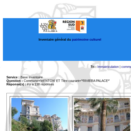
Inventaire général du
patrimoine culturel
Tri :
Immatriculation
|
comm
Service :
Base Inventaire
Question :
Commune='MENTON'
ET Titre courant='*RIVIERA PALACE*'
Réponse(s) :
il y a 138 réponses