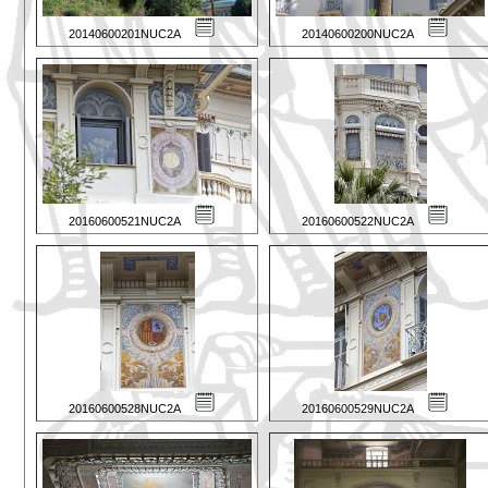
20140600201NUC2A
20140600200NUC2A
20160600521NUC2A
20160600522NUC2A
20160600528NUC2A
20160600529NUC2A