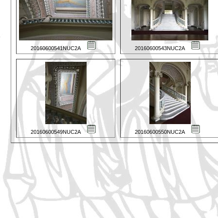
20160600541NUC2A
20160600543NUC2A
20160600549NUC2A
20160600550NUC2A