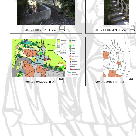
20160600652NUC2A
20160600654NUC2A
20170603979NUDA
20170603980NUDA