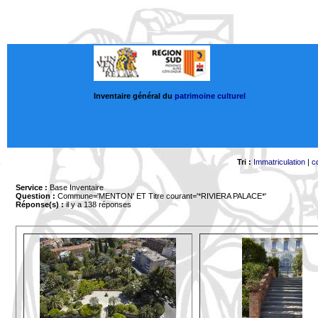
Inventaire général du
patrimoine culturel
Tri :
Immatriculation
|
c
Service :
Base Inventaire
Question :
Commune='MENTON'
ET Titre courant='*RIVIERA PALACE*'
Réponse(s) :
il y a 138 réponses