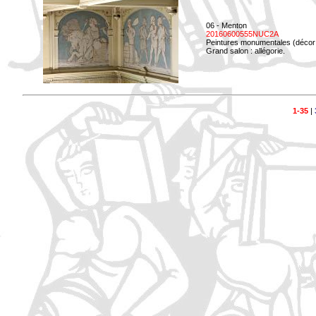
06 - Menton
20160600555NUC2A
Peintures monumentales (décor i
Grand salon : allégorie.
1-35
|