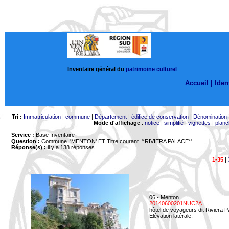
Inventaire général du
patrimoine culturel
Accueil |
Ident
Tri :
Immatriculation
|
commune
|
Département
|
édifice de conservation
|
Dénomination
Mode d'affichage
:
notice
|
simplifié
|
vignettes
|
planc
Service :
Base Inventaire
Question :
Commune='MENTON'
ET Titre courant='*RIVIERA PALACE*'
Réponse(s) :
il y a 138 réponses
1-35
|
06 - Menton
20140600201NUC2A
hôtel de voyageurs dit Riviera 
Elévation latérale.