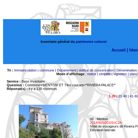
Inventaire général du
patrimoine culturel
Accueil |
Ident
Tri :
Immatriculation
|
commune
|
Département
|
édifice de conservation
|
Dénomination
Mode d'affichage
:
notice
|
simplifié
|
vignettes
|
planc
Service :
Base Inventaire
Question :
Commune='MENTON'
ET Titre courant='*RIVIERA PALACE*'
Réponse(s) :
il y a 138 réponses
1-20
|
21-40
|
41-6
06 - Menton
20140600201NUC2A
hôtel de voyageurs dit Riviera 
Elévation latérale.