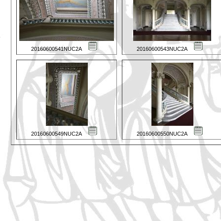
20160600541NUC2A
20160600543NUC2A
20160600549NUC2A
20160600550NUC2A