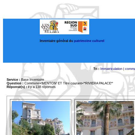
Inventaire général du
patrimoine culturel
Tri :
Immatriculation
|
comm
Service :
Base Inventaire
Question :
Commune='MENTON'
ET Titre courant='*RIVIERA PALACE*'
Réponse(s) :
il y a 138 réponses