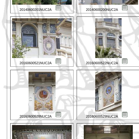
20140600201NUC2A
20140600200NUC2A
20160600521NUC2A
20160600522NUC2A
20160600528NUC2A
20160600529NUC2A